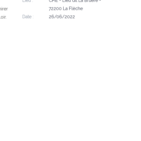
Lieu :
CPIE - Lieu dit La Bruère -
72200 La Flèche
irer
Date :
26/06/2022
oir.