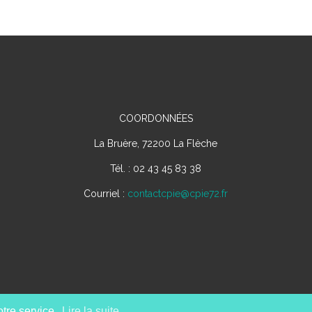
COORDONNÉES
La Bruère, 72200 La Flèche
Tél. : 02 43 45 83 38
Courriel :
contactcpie@cpie72.fr
otre service.
Lire la suite