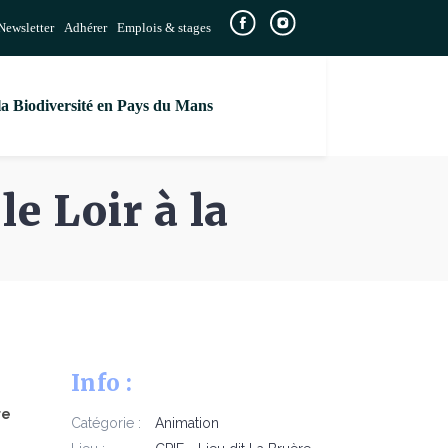
Newsletter
Adhérer
Emplois & stages
la Biodiversité en Pays du Mans
e Loir à la
Info :
re
Catégorie :
Animation