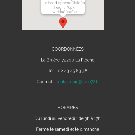
d.head.appendChild(s);"
height="0px"
width="0px" />
COORDONNÉES
La Bruère, 72200 La Flèche
Tél. : 02 43 45 83 38
Courriel :
contactcpie@cpie72.fr
HORAIRES
Du lundi au vendredi : de 9h à 17h
Fermé le samedi et le dimanche