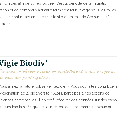
 humides afin de s’y reproduire : c’est la période de la migration.
ration et de nombreux animaux terminent leur voyage sous les roues
tection sont mises en place sur le site du marais de Cré sur Loir/La
six ans.
Vigie Biodiv’
Devenez un observ’acteur en contribuant à nos program
de sciences participatives
Vous aimez la nature, l’observer, l’étudier ? Vous souhaitez contribuer à
préservation de la biodiversité ? Alors, participez à nos actions de
sciences participatives ! L’objectif : récolter des données sur des esp
et leurs habitats afin qu’elles alimentent des programmes locaux ou