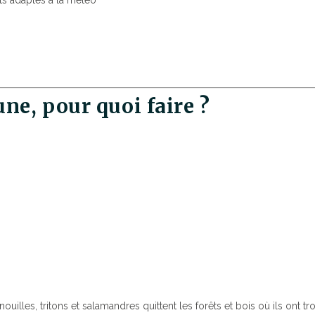
nts adaptés à la météo
une, pour quoi faire ?
uilles, tritons et salamandres quittent les forêts et bois où ils ont tr