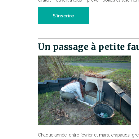
Gratuit – ouvert à tous – prévoir bottes et vêteme
S'inscrire
Un passage à petite fa
Chaque année, entre février et mars, crapauds, greno