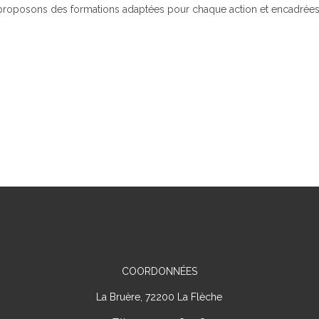
proposons des formations adaptées pour chaque action et encadrées
COORDONNÉES
La Bruère, 72200 La Flèche