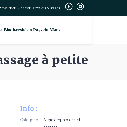
Newsletter
Adhérer
Emplois & stages
la Biodiversité en Pays du Mans
assage à petite
Info :
Catégorie :
Vigie amphibiens et