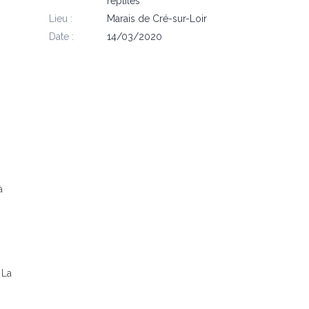
reptiles
Lieu :
Marais de Cré-sur-Loir
Date :
14/03/2020
à
 La