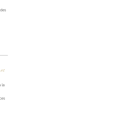
 des
mes
 la
èces