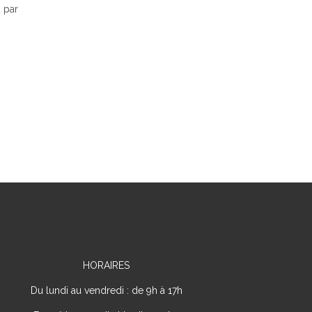
 par
HORAIRES
Du lundi au vendredi : de 9h à 17h