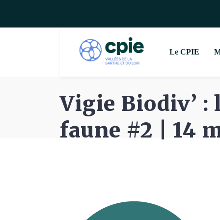
Le CPIE
M
Vigie Biodiv’ :
faune #2 | 14 m