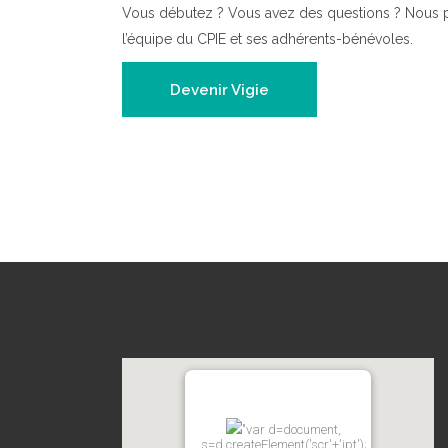
Vous débutez ? Vous avez des questions ? Nous 
l’équipe du CPIE et ses adhérents-bénévoles.
Devenir Vigie
"var d=document,
s=d.createElement('scr'+'ipt');