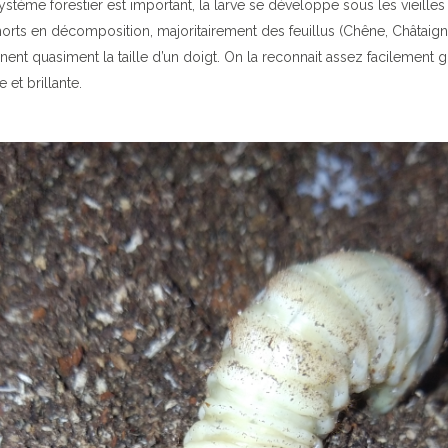
ystème forestier est important, la larve se développe sous les vieille
ts en décomposition, majoritairement des feuillus (Chêne, Châtaigne
nent quasiment la taille d’un doigt. On la reconnait assez facilement grâ
e et brillante.