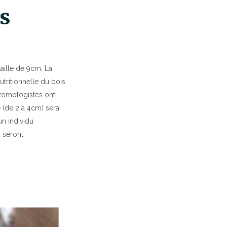
us
taille de 9cm. La
utritionnelle du bois
ntomologistes ont
e (de 2 à 4cm) sera
n individu
 seront