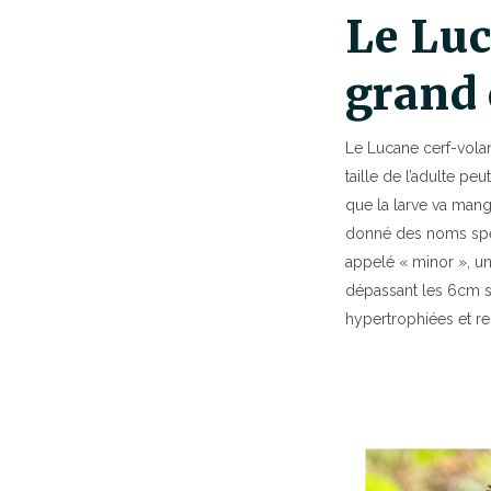
Le Luc
grand 
Le Lucane cerf-volant
taille de l’adulte pe
que la larve va mang
donné des noms spécif
appelé « minor », un
dépassant les 6cm se
hypertrophiées et re