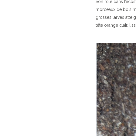
Son rôle dans l’écos
morceaux de bois mor
grosses larves atteig
tête orange clair, liss