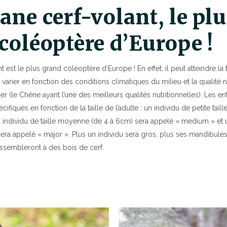
ane cerf-volant, le pl
coléoptère d’Europe !
 est le plus grand coléoptère d’Europe ! En effet, il peut atteindre la 
ut varier en fonction des conditions climatiques du milieu et la qualité n
er (le Chêne ayant l’une des meilleurs qualités nutritionnelles). Les e
iques en fonction de la taille de l’adulte : un individu de petite taill
 individu de taille moyenne (de 4 à 6cm) sera appelé « medium » et u
ra appelé « major ». Plus un individu sera gros, plus ses mandibules
ssembleront à des bois de cerf.