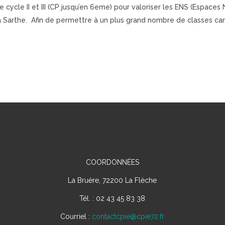
ycle II et III (CP jusqu’en 6eme) pour valoriser les ENS (Espaces 
 Sarthe. Afin de permettre à un plus grand nombre de classes can
COORDONNÉES
La Bruère, 72200 La Flèche
Tél. : 02 43 45 83 38
Courriel :
contactcpie@cpie72.fr