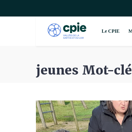
Le CPIE
M
jeunes Mot-clé