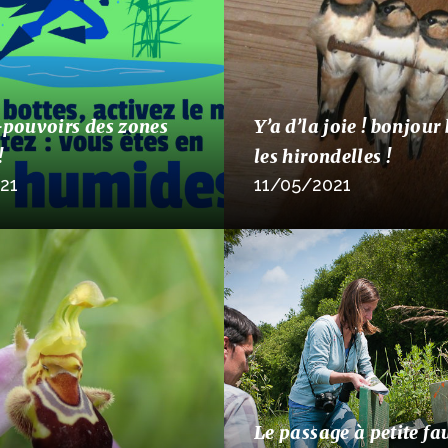
-pouvoirs des zones
Y’a d’la joie ! bonjour
!
les hirondelles !
21
11/05/2021
Le passage à petite fa