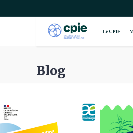
Le CPIE
M
Blog