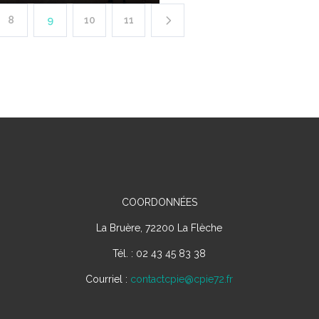
8
9
10
11
COORDONNÉES
La Bruère, 72200 La Flèche
Tél. : 02 43 45 83 38
Courriel :
contactcpie@cpie72.fr