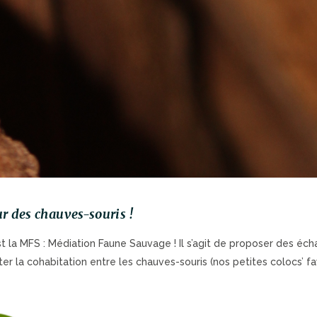
r des chauves-souris !
t la MFS : Médiation Faune Sauvage ! Il s’agit de proposer des éc
iter la cohabitation entre les chauves-souris (nos petites colocs’ fav