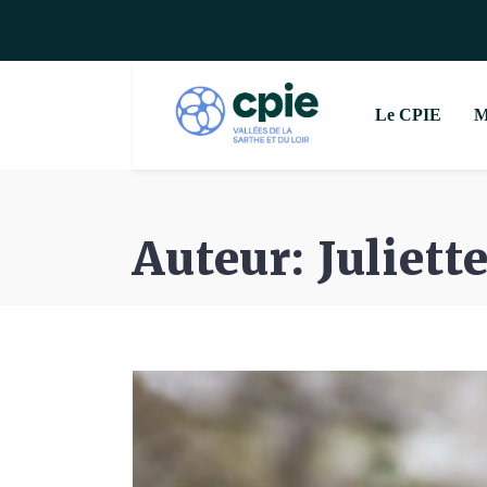
Le CPIE
M
Auteur: Juliett