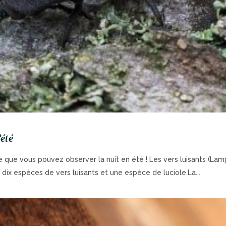
’été
e que vous pouvez observer la nuit en été ! Les vers luisants (Lamp
 dix espèces de vers luisants et une espèce de luciole.La...