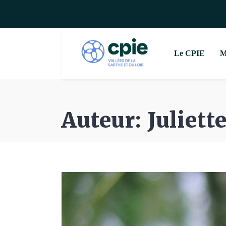
Le CPIE
M
Auteur: Juliett