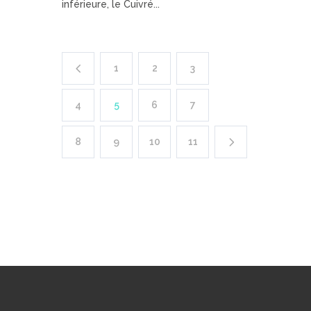
inférieure, le Cuivré...
1
2
3
4
5
6
7
8
9
10
11