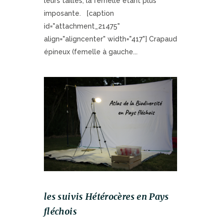
leurs tailles, la femelle étant plus
imposante. [caption
id="attachment_21475"
align="aligncenter" width="417"] Crapaud
épineux (femelle à gauche...
les suivis Hétérocères en Pays
fléchois